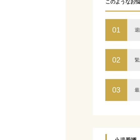
このようなお
01
退
02
緊
03
最