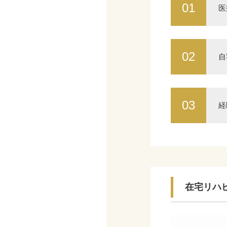
01
医
02
自
03
経
在宅リハ